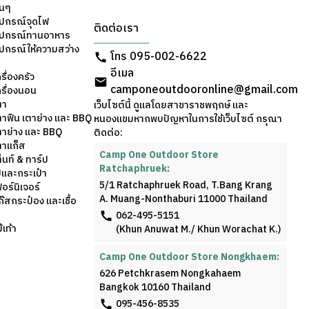
่นๆ
ุปกรณ์จุดไฟ
ติดต่อเรา
อุปกรณ์ทานอาหาร
ุปกรณ์ให้ความสว่าง
โทร 095-002-6622
อีเมล
รื่องครัว
camponeoutdooronline@gmail.com
ครื่องนอน
ตา
เว็บไซต์นี้ ดูแลโดยสาขาราชพฤกษ์ และ
ตาฟืน เตาย่าง และ BBQ
หนองแขมหากพบปัญหาในการใช้เว็บไซต์ กรุณา
ตาย่าง และ BBQ
ติดต่อ:
ตาแก็ส
Camp One Outdoor Store
็นท์ & ทาร์ป
Ratchaphruek:
้และกระเป๋า
5/1 Ratchaphruek Road, T.Bang Krang
อร์นิเจอร์
A. Muang-Nonthaburi 11000 Thailand
๊สกระป๋อง และเชื้อ
062-495-5151
เท้า
(Khun Anuwat M./ Khun Worachat K.)
Camp One Outdoor Store Nongkhaem:
626 Petchkrasem Nongkahaem
Bangkok 10160 Thailand
095-456-8535