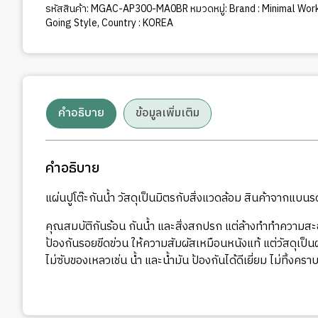
รหัสสินค้า:
MGAC-AP300-MA0BR
หมวดหมู่:
Brand : Minimal Wor
Going Style
,
Country : KOREA
คำอธิบาย
ข้อมูลเพิ่มเติม
คำอธิบาย
แผ่นปูโต๊ะกันน้ำ วัสดุเป็นมิตรกับสิ่งแวดล้อม สินค้าจากแบ
คุณสมบัติกันร้อน กันน้ำ และสิ่งสกปรก แต่ล้างทำทำความสะ
ป้องกันรอยขีดข่วน ให้ความสัมผัสเหมือนหนังแท้ แต่วัสดุเป็น
ไม่ซับของเหลวเช่น น้ำ และน้ำมัน ป้องกันได้ดีเยี่ยม ไม่ทิ้งคร