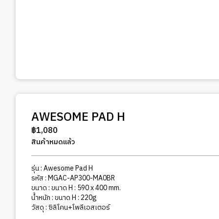
AWESOME PAD H
฿
1,080
สินค้าหมดแล้ว
รุ่น : Awesome Pad H
รหัส : MGAC-AP300-MA0BR
ขนาด : ขนาด H : 590 x 400 mm.
น้ำหนัก : ขนาด H : 220g
วัสดุ : ซิลิโคน+โพลีเอสเตอร์