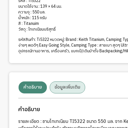
Keith
รหัส :
Ti5322
Ti5322
ขนาดใช้งาน : 139 × 64 มม.
ความจุ : 550 มล.
ชิ้น
น้ำหนัก : 115 กรัม
สี : Titanuim
วัสดุ : ไทเทเนียมบริสุทธิ์
รหัสสินค้า:
Ti5322
หมวดหมู่:
Brand : Keith Titanium
,
Camping Typ
ง่ายๆ พอดีๆ Easy Going Style
,
Camping Type : สายเบา สุดๆ Ult
อุปกรณ์ทานอาหาร
,
เครื่องครัว
,
แบกเป้/เดินป่าตั้ง Backpacking/H
คำอธิบาย
ข้อมูลเพิ่มเติม
คำอธิบาย
รายละเอียด : ชามไทเทเนียม TI5322 ขนาด 550 มล. จาก Kei