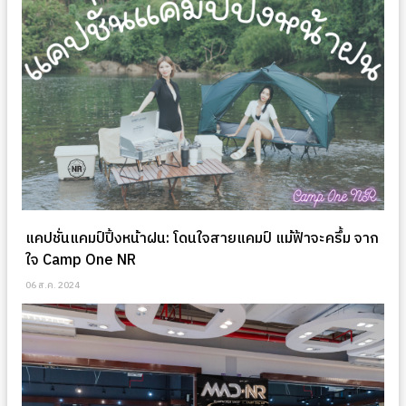
แคปชั่นแคมป์ปิ้งหน้าฝน: โดนใจสายแคมป์ แม้ฟ้าจะครึ้ม จาก
ใจ Camp One NR
06 ส.ค. 2024