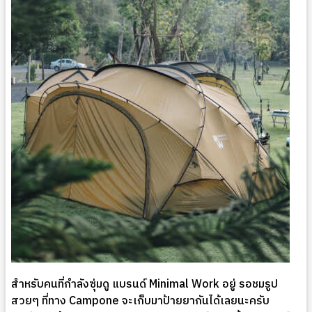
สำหรับคนที่กำลังซุ่มดู แบรนด์ Minimal Work อยู่ รอชมรูป
สวยๆ ที่ทาง Campone จะเก็บมาป้ายยากันได้เลยนะครับ