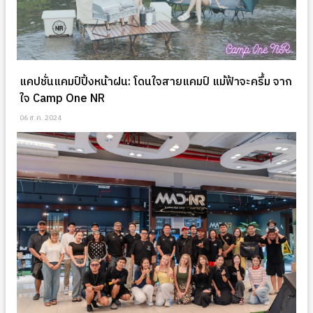
แคปชั่นแคมป์ปิ้งหน้าฝน: โดนใจสายแคมป์ แม้ฟ้าจะครึ้ม จาก
ใจ Camp One NR
06 ส.ค. 2024