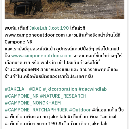
พบกัน เต็นท์
JakeLah J.cot 190
ได้แล้วที่
www.camponeoutdoor.com และชมสินค้าจริงหน้าร้านได้ที่
Campone NR
และเรายังมีอุปกรณ์เดินป่า อุปกรณ์แคมป์ปิ้งดีๆ เพื่อไปแคมป์
ปิ้ง
www.camponeoutdoor.com
จากแบรนด์ชั้นนำต่างๆให้
เลือกมากมาย หรือ walk in เข้าไปชมสินค้าจริงได้ที่
ร้านCamponeNR สาขาหนองแขม และ สาขาราชพฤกษ์ และ
ร้านค้าในเครือพันธมิตรของเราทั่วประเทศครับ
#JAKELAH
#DAC
#jklcorporation
#dacwindlab
#CAMPONE_NR
#NATURE_RESEARCH
#CAMPONE_NONGKHAEM
#CAMPONE_RATCHAPHRUEK
#Outdoor
#ที่นอน แค้ ม ปิ้ง
#เต็นท์ บนเตียง สนาม jake lah #เต็นท์ บนเตียง Tactical
#เต็นท์ คนเดียว ขนาด 190 #เต็นท์ คนเดียว jake lah