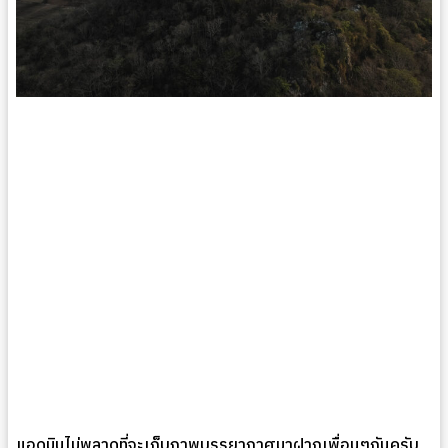
แอดมินไม่พลาดที่จะเก็บภาพบรรยากาศมาฝากเพื่อนๆกันครับ