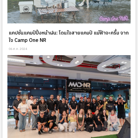
แคปชั่นแคมป์ปิ้งหน้าฝน: โดนใจสายแคมป์ แม้ฟ้าจะครึ้ม จาก
ใจ Camp One NR
06 ส.ค. 2024