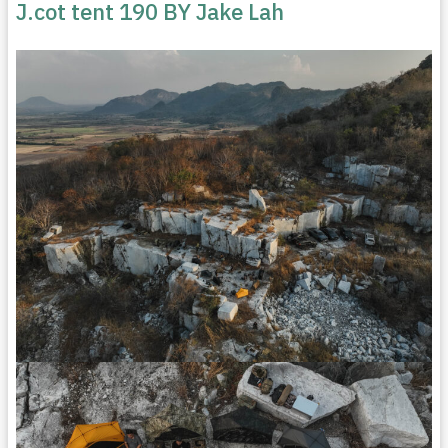
J.cot tent 190 BY Jake Lah