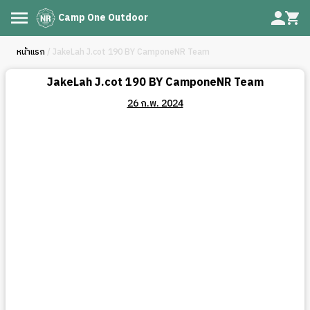
Camp One Outdoor
หน้าแรก
/ JakeLah J.cot 190 BY CamponeNR Team
JakeLah J.cot 190 BY CamponeNR Team
26 ก.พ. 2024