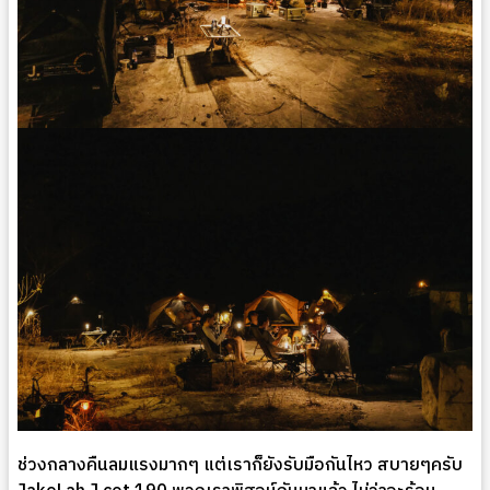
ช่วงกลางคืนลมแรงมากๆ แต่เราก็ยังรับมือกันไหว สบายๆครับ