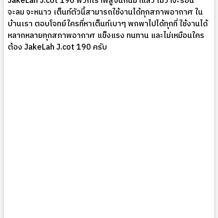
JakeLah J.cot 190 พวกเราพิสูจน์กันมาแล้ว ไม่ว่าจะร้อน
จะลม จะหนาว เต็นท์ตัวนี้สามารถใช้งานได้ทุกสภาพอากาศ ใน
บ้านเรา ตอบโจทย์ใครที่หาเต็นท์เบาๆ พกพาไปได้ทุกที่ ใช้งานได้
หลากหลายทุกสภาพอากาศ แข็งแรง ทนทาน และไม่เหมือนใคร
ต้อง JakeLah J.cot 190 ครับ