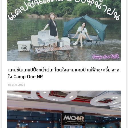
แคปชั่นแคมป์ปิ้งหน้าฝน: โดนใจสายแคมป์ แม้ฟ้าจะครึ้ม จาก
ใจ Camp One NR
06 ส.ค. 2024