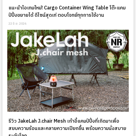
แนะนำไอเทมใหม่! Cargo Container Wing Table โต๊ะแคม
ป์ปิ้งขยายได้ ดีไซน์สุดเท่ ตอบโจทย์ทุกการใช้งาน
22 มิ.ย. 2026
รีวิว JakeLah J.chair Mesh เก้าอี้แคมป์ปิ้งที่เกิดมาเพื่อ
สยบความร้อนและคลายความเปียกชื้น พร้อมความนั่งสบาย
ระดับโลก