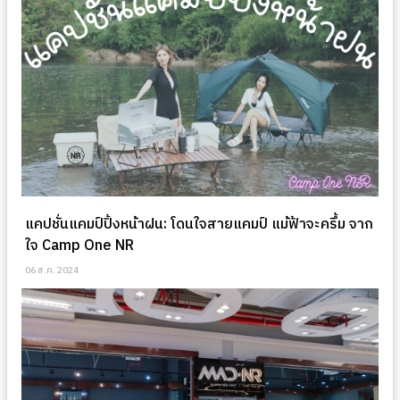
แคปชั่นแคมป์ปิ้งหน้าฝน: โดนใจสายแคมป์ แม้ฟ้าจะครึ้ม จาก
ใจ Camp One NR
06 ส.ค. 2024