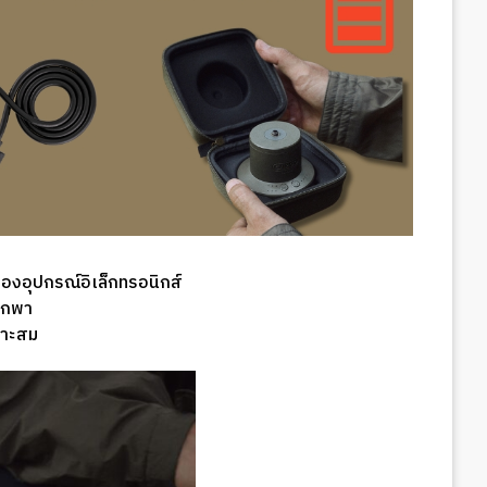
องอุปกรณ์อิเล็กทรอนิกส์
มพกพา
มาะสม