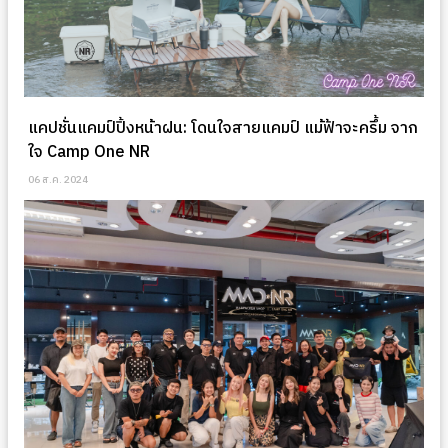
แคปชั่นแคมป์ปิ้งหน้าฝน: โดนใจสายแคมป์ แม้ฟ้าจะครึ้ม จาก
ใจ Camp One NR
06 ส.ค. 2024