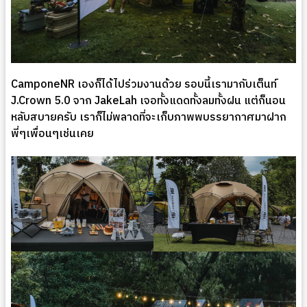
CamponeNR เองก็ได้ไปร่วมงานด้วย รอบนี้เรามากับเต็นท์
J.Crown 5.0 จาก JakeLah เจอทั้งแดดทั้งลมทั้งฝน แต่ก็นอน
หลับสบายครับ เราก็ไม่พลาดที่จะเก็บภาพพบรรยากาศมาฝาก
พี่ๆเพื่อนๆเช่นเคย