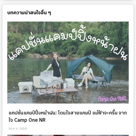
บทความน่าสนใจอื่น ๆ
แคปชั่นแคมป์ปิ้งหน้าฝน: โดนใจสายแคมป์ แม้ฟ้าจะครึ้ม จาก
ใจ Camp One NR
06 ส.ค. 2024