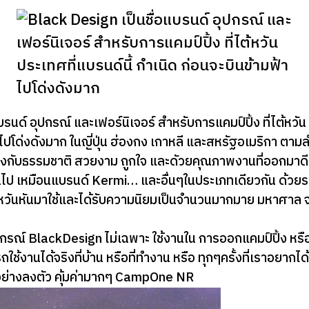
รนด์ อุปกรณ์ และเฟอร์นิเจอร์ สำหรับการแคมป์ปิ้ง ที่ไต้หวัน 
าไปโด่งดังมาก ในญี่ปุ่น ฮ่องกง เกาหลี และสหรัฐอเมริกา ตาม
งกับธรรมชาติ สวยงาม ถูกใจ และดัวยคุณภาพงานที่ออกมาดี
ป เหมือนแบรนด์ Kermi… และอื่นๆในประเภทเดียวกัน ด้วยราคา
ต้หวันหันมาใช้และได้รับความนิยมเป็นจำนวนมากมาย มหาศาล 
กรณ์ BlackDesign ไม่เฉพาะ ใช้งานใน การออกแคมป์ปิ้ง ห
ารถใช้งานได้จริงที่บ้าน หรือที่ทำงาน หรือ ทุกๆครั้งที่เราอย
ได้อย่างลงตัว คุ้มค่ามากๆ CampOne NR