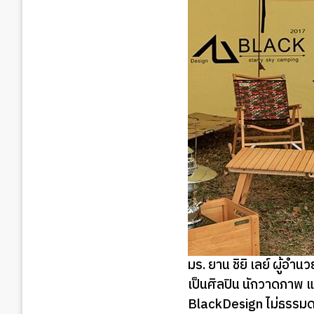
มร. ยาน ชิยิ เลย์ ผู้
เป็นศิลปิน นักวาดภาพ แ
BlackDesign ไม่ธรรม