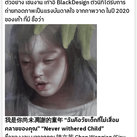
ตัวอย่าง เช่นงาน เก้าอี้ BlackDesign ตัวนี้ที่ได้รับการ
ถ่ายทอดภาพเป็นแรงบันดาลใจ จากภาพวาด ในปี 2020
ของเค้า ที่มี ชื่อว่า
我是你尚未凋謝的童年 “ฉันคือวัยเด็กที่ไม่เสื่อม
คลายของคุณ” “Never withered Child”