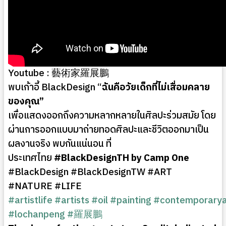
Youtube : 藝術家羅展鵬
พบเก้าอี้ BlackDesign “
ฉันคือวัยเด็กที่ไม่เสื่อมคลาย
ของคุณ”
เพื่อแสดงออกถึงความหลากหลายในศิลปะร่วมสมัย โดย
ผ่านการออกแบบมาถ่ายทอดศิลปะและชีวิตออกมาเป็น
ผลงานจริง พบกันแน่นอน ที่
ประเทศไทย
#BlackDesignTH by Camp One
#BlackDesign #BlackDesignTW #ART
#NATURE #LIFE
#artistlife
#artists
#oil
#painting
#contemporarya
#lochanpeng
#羅展鵬