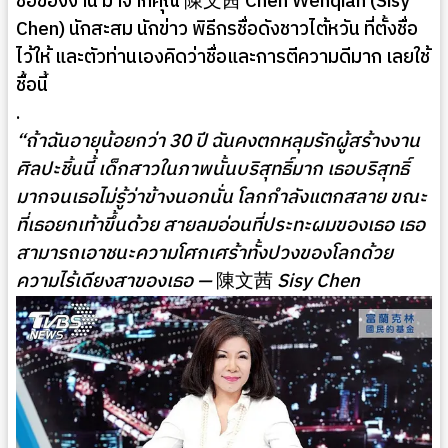
ชื่อของงาน มาจากคุณ 陳文茜 Chen Wenqian (Sisy
Chen) นักสะสม นักข่าว พิธีกรชื่อดังชาวไต้หวัน ที่ตั้งชื่อ
ไว้ให้ และตัวท่านเองคิดว่าชื่อและการตีความดีมาก เลยใช้
ชื้อนี้
.
“ถ้าฉันอายุน้อยกว่า 30 ปี ฉันคงตกหลุมรักผู้สร้างงาน
ศิลปะชิ้นนี้ เด็กสาวในภาพนั้นบริสุทธิ์มาก เธอบริสุทธิ์
มากจนเธอไม่รู้ว่าข้างนอกนั่น โลกกำลังแตกสลาย ขณะ
ที่เธอยกเท้าขึ้นด้วย สายลมอ่อนที่ประทะผมของเธอ เธอ
สามารถเอาชนะความโศกเศร้าทั้งปวงของโลกด้วย
ความไร้เดียงสาของเธอ —
陳文茜
Sisy Chen