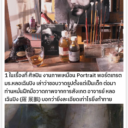
1 ในเรื่องที่ ศิลปิน งานภาพเหมือน Portrait พอร์ตเทรต
มร.หลอเฉินปิง เล่าว่าชอบวาดรูปตั้งแต่เป็นเด็ก ต่อมา
ท่านหมั่นฝึกมือวาดภาพจากการสังเกต อาจารย์ หลอ
เฉินปิง (羅 展鵬) บอกว่ายิ่งละเอียดเท่าไรยิ่งท้าทาย