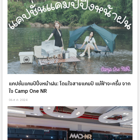
แคปชั่นแคมป์ปิ้งหน้าฝน: โดนใจสายแคมป์ แม้ฟ้าจะครึ้ม จาก
ใจ Camp One NR
06 ส.ค. 2024