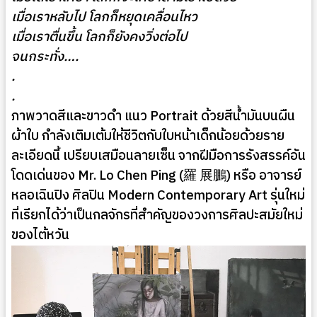
เมื่อเราหลับไป โลกก็หยุดเคลื่อนไหว
เมื่อเราตื่นขึ้น โลกก็ยังคงวิ่งต่อไป
จนกระทั่ง….
.
.
ภาพวาดสีและขาวดำ แนว Portrait ด้วยสีน้ำมันบนผืน
ผ้าใบ กำลังเติมเต้มให้ชีวิตกับใบหน้าเด็กน้อยด้วยราย
ละเอียดนี้ เปรียบเสมือนลายเซ็น จากฝีมือการรังสรรค์อัน
โดดเด่นของ Mr. Lo Chen Ping (羅 展鵬) หรือ อาจารย์
หลอเฉินปิง ศิลปิน Modern Contemporary Art รุ่นใหม่
ที่เรียกได้ว่าเป็นกลจักรที่สำคัญของวงการศิลปะสมัยใหม่
ของไต้หวัน