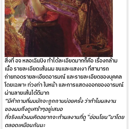
สิ่งที่ อจ หลอเฉินปิง ทำได้ละเอียดมากก็คือ เรื่องกล้าม
เนื้อ รายละเอียดเส้นผม ขนและแสงเงา ที่สามารถ
ถ่ายทอดรายละเอียดอารมณ์ และรายละเอียดของบุคคล
โดยเฉพาะ ท่วงท่า ใบหน้า และการแสดงออกของอารมณ์
ผ่านลายเส้นได้ดีมาก
“มีคำถามที่ผมมักจะถูกถามบ่อยครั้ง ว่าทำไมผลงาน
ของผมถึงดูเศร้าๆอยู่เสมอ
ที่จริงแล้วผมคิดอยากจะทำผลงานที่ดู “่อ่อนโยน”มาโดย
ตลอดเหมือนกันนะ