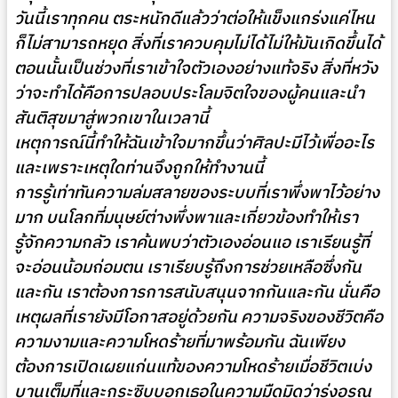
วันนี้เราทุกคน ตระหนักดีแล้วว่าต่อให้แข็งแกร่งแค่ไหน
ก็ไม่สามารถหยุด สิ่งที่เราควบคุมไม่ได้ไม่ให้มันเกิดขึ้นได้
ตอนนั้นเป็นช่วงที่เราเข้าใจตัวเองอย่างแท้จริง สิ่งที่หวัง
ว่าจะทำได้คือการปลอบประโลมจิตใจของผู้คนและนำ
สันติสุขมาสู่พวกเขาในเวลานี้
เหตุการณ์นี้ทำให้ฉันเข้าใจมากขึ้นว่าศิลปะมีไว้เพื่ออะไร
และเพราะเหตุใดท่านจึงถูกให้ทำงานนี้
การรู้เท่าทันความล่มสลายของระบบที่เราพึ่งพาไว้อย่าง
มาก บนโลกที่มนุษย์ต่างพึ่งพาและเกี่ยวข้องทำให้เรา
รู้จักความกลัว เราค้นพบว่าตัวเองอ่อนแอ เราเรียนรู้ที่
จะอ่อนน้อมถ่อมตน เราเรียบรู้ถึงการช่วยเหลือซึ่งกัน
และกัน เราต้องการการสนับสนุนจากกันและกัน นั่นคือ
เหตุผลที่เรายังมีโอกาสอยู่ด้วยกัน ความจริงของชีวิตคือ
ความงามและความโหดร้ายที่มาพร้อมกัน ฉันเพียง
ต้องการเปิดเผยแก่นแท้ของความโหดร้ายเมื่อชีวิตเบ่ง
บานเต็มที่และกระซิบบอกเธอในความมืดมิดว่ารุ่งอรุณ