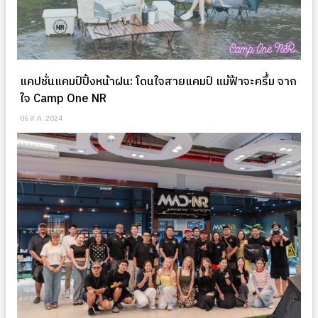
แคปชั่นแคมป์ปิ้งหน้าฝน: โดนใจสายแคมป์ แม้ฟ้าจะครึ้ม จาก
ใจ Camp One NR
06 ส.ค. 2024