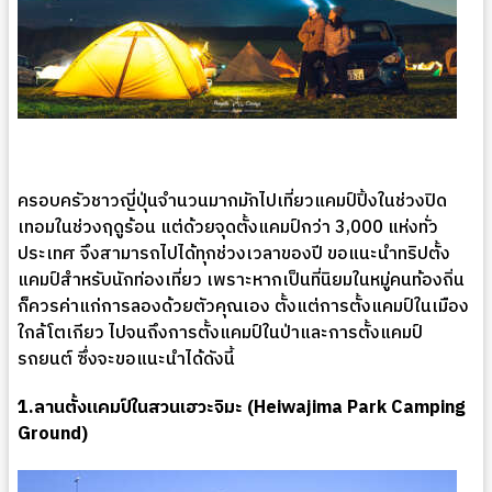
ครอบครัวชาวญี่ปุ่นจำนวนมากมักไปเที่ยวแคมป์ปิ้งในช่วงปิด
เทอมในช่วงฤดูร้อน แต่ด้วยจุดตั้งแคมป์กว่า 3,000 แห่งทั่ว
ประเทศ จึงสามารถไปได้ทุกช่วงเวลาของปี ขอแนะนำทริปตั้ง
แคมป์สำหรับนักท่องเที่ยว เพราะหากเป็นที่นิยมในหมู่คนท้องถิ่น
ก็ควรค่าแก่การลองด้วยตัวคุณเอง ตั้งแต่การตั้งแคมป์ในเมือง
ใกล้โตเกียว ไปจนถึงการตั้งแคมป์ในป่าและการตั้งแคมป์
รถยนต์ ซึ่งจะขอแนะนำได้ดังนี้
1.ลานตั้งแคมป์ในสวนเฮวะจิมะ (Heiwajima Park Camping
Ground)