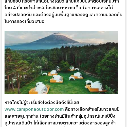
สายช้อป หรือสายกินอย่างเดียว สายแคมป์ปิ้งก็ตอบโจทย์มาก
โดย 4 ที่แนะนำสำหรับใครที่อยากกางเต็นท์ สามารถกางได้
อย่างปลอดภัย และต้องอยู่บนพื้นฐานของกฎและความปลอดภัย
ในการท่องเที่ยวเสมอ
หากใครไม่รู้จะเริ่มยังไงต้องนึกถึงที่นี่เลย
www.camponeoutdoor.com
คือทางเลือกสำหรับชาวแคมป์
และสายลุยทุกท่าน โดยทางร้านมีสินค้ากลุ่มอุปกรณ์แคมป์ปิ้ง
อุปกรณ์เดินป่า ให้เลือกมากมายตามความต้องการของลูกค้า