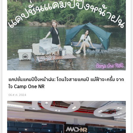
แคปชั่นแคมป์ปิ้งหน้าฝน: โดนใจสายแคมป์ แม้ฟ้าจะครึ้ม จาก
ใจ Camp One NR
06 ส.ค. 2024