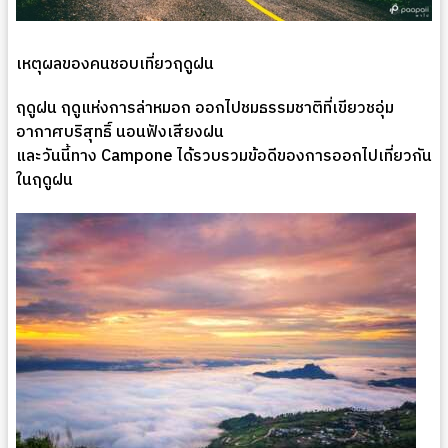
เหตุผลของคนชอบเที่ยวฤดูฝน
ฤดูฝน ฤดูแห่งการล่าหมอก ออกไปชมธรรมชาติที่เขียวชอุ่ม
อากาศบริสุทธิ์ นอนฟังเสียงฝน
และวันนี้ทาง Campone ได้รวบรวมข้อดีของการออกไปเที่ยวกัน
ในฤดูฝน