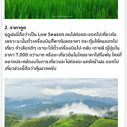
2. ราคาถูก
ฤดูฝนนี่ถือว่าเป็น Low Season คนไม่ค่อยจะออกไปเที่ยวกัน
เพราะฉะนั้นตั๋วเครื่องบินก็พากันลดราคา กระตุ้นให้คนออกไป
เที่ยว ถ้าเลือกดีๆ เราจะได้ตั๋วเครื่องบินไป-กลับ เกาหลี ญี่ปุ่นใน
ราคา 7,000 กว่าบาท หรือจะเที่ยวบินในไทยราคาไม่ถึงพัน ใครที่
อยากประหยัดงบในการเที่ยวและไม่ค่อยจะแคร์หน้าฝน ออกไป
เที่ยวช่วงนี้ถือว่าคุ้มมากครับ