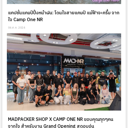
แคปชั่นแคมป์ปิ้งหน้าฝน: โดนใจสายแคมป์ แม้ฟ้าจะครึ้ม จาก
ใจ Camp One NR
06 ส.ค. 2024
MADPACKER SHOP X CAMP ONE NR ขอบคุณทุกๆคน
จากใจ สำหรับงาน Grand Opening สุดอบอุ่น