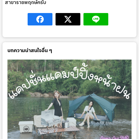
สาขาราชพฤกษ์ครับ
บทความน่าสนใจอื่น ๆ