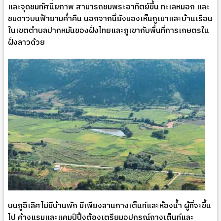
และจุดชมทัศนียภาพ สามารถชมพระอาทิตย์ขึ้น ทะเลหมอก และ
ชมดาวบนฟ้ายามค่ำคืน นอกจากนี้ยังมองเห็นภูเขาและบ้านเรือน
ในเขตตำบลปากหมันของฝั่งไทยและภูเขากับพื้นที่การเกษตรใน
ฝั่งลาวด้วย
บนภูอีเลิศไม่มีบ้านพัก มีเพียงลานกางเต็นท์และห้องน้ำ ผู้ที่จะขึ้น
ไป ค้างแรมและแคมป์ปิ้งต้องเตรียมอุปกรณ์กางเต็นท์และ