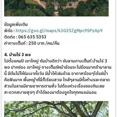
ข้อมูลเพิ่มเติม
พิกัด :
https://goo.gl/maps/k3G35ZgMpc9SPzAp9
ติดต่อ : 065 635 5353
ค่ากางเต็นท์ : 250 บาท /คน/คืน
4. บ้านไร่ 3 พอ
ไปตั้งแคมป์ เขาใหญ่ กันบ้างดีกว่า กับลานกางเต็นท์ บ้านไร่ 3
พอ ปากช่อง เขาใหญ่ กางเต็นท์หน้าร้อนจะไม่ร้อนมากถ้ามาลาน
นี้ มีต้นไม้ให้ร่มเงาทั้งวัน มีน้ำให้เล่นด้วย อากาศร้อนๆได้แช่น้ำ
คือฟินมาก พื้นหญ้าที่นี่ก็เรียบสวย ใกล้ๆลานมีทั้งห้างและตลาด
ส่วนในลานมีขายอาหารตามสั่ง ไม่ต้องห่วงเรื่องของกินเลย
สะดวกสบายสุดๆ ถ้าได้ลองมาต้องถูกใจทุกคนแน่นอน