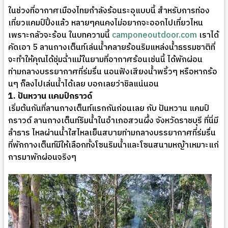
ในช่วงที่อากาศเมืองไทยกำลังร้อนระอุแบบนี้ สำหรับการท่อง
เที่ยวแคมป์ปิ้งแล้ว หลายๆคนคงไม่อยากจะออกไปเที่ยวไหน
เพราะกลัวจะร้อน ในบทความนี้
camponeoutdoor.com
เราได้
คัดเอา 5 ลานกางเต็นท์เล่นน้ำคลายร้อนริมแหล่งน้ำธรรมชาติที่
จะทำให้คุณได้ชุ่มฉ่ำแม้ในยามที่อากาศร้อนเช่นนี้ ได้พักผ่อน
ท่ามกลางบรรยากาศที่ร่มรื่น นอนฟังเสียงน้ำพริ้วๆ หรือหากร้อ
นๆ ก็ลงไปเล่นน้ำได้เลย บอกเลยว่าชิลแน่นอน
1. ปันหวาน แคมป์กราวด์
เริ่มต้นกันที่ลานกางเต็นท์แรกกันก่อนเลย กับ ปันหวาน แคมป์
กราวด์ ลานกางเต็นท์ริมน้ำในอำเภอสวนผึ้ง จังหวัดราชบุรี ที่นี่มี
ลำธาร ไหลผ่านน้ำใสไหลเย็นสบายท่ามกลางบรรยากาศที่ร่มรื่น
ที่พักกางเต็นท์มีให้เลือกทั้งโซนริมน้ำและโซนสนามหญ้าเหมาะแก่
การมาพักผ่อนจริงๆ