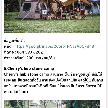
ข้อมูลเพิ่มเติม
พิกัด :
https://goo.gl/maps/2CorbTHNasApQFd48
ติดต่อ : 064 593 6282
ค่ากางเต็นท์ : 200 บาท /คน/คืน
5.Cherry’s hub stone camp
Cherry’s hub stone camp ลานกางเต็นท์ กาญจนบุรี มีร่มไม้
เยอะลมเย็นตลอดทั้งวัน ลานยังแบ่งเป็นลานหินฟีลญี่ปุ่น กับลาน
หญ้า นอกจากนี้ลานยังติดกับริมแม่น้ำแคว มีบริการเรือพายให้
พายเล่นด้วยนะ