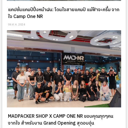
แคปชั่นแคมป์ปิ้งหน้าฝน: โดนใจสายแคมป์ แม้ฟ้าจะครึ้ม จาก
ใจ Camp One NR
06 ส.ค. 2024
MADPACKER SHOP X CAMP ONE NR ขอบคุณทุกๆคน
จากใจ สำหรับงาน Grand Opening สุดอบอุ่น