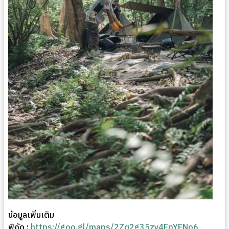
ข้อมูลเพิ่มเติม
พิกัด :
https://goo.gl/maps/2Zq2g35zy4EpYENo6