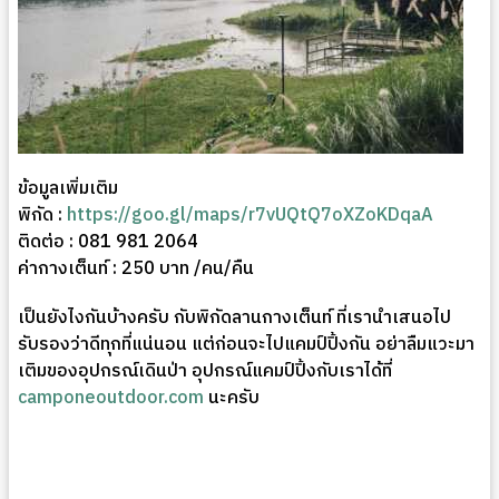
ข้อมูลเพิ่มเติม
พิกัด :
https://goo.gl/maps/r7vUQtQ7oXZoKDqaA
ติดต่อ : 081 981 2064
ค่ากางเต็นท์ : 250 บาท /คน/คืน
เป็นยังไงกันบ้างครับ กับพิกัดลานกางเต็นท์ ที่เรานำเสนอไป
รับรองว่าดีทุกที่แน่นอน แต่ก่อนจะไปแคมป์ปิ้งกัน อย่าลืมแวะมา
เติมของอุปกรณ์เดินป่า อุปกรณ์แคมป์ปิ้งกับเราได้ที่
camponeoutdoor.com
นะครับ