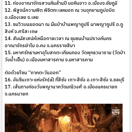
11. ท่องอาณาจักรสวนหินล้านปี มอหินขาว อ.เมืองจ.ชัยภูมิ
12. พิสูจน์ความฟิต พิชิตทะเลหมอก ณ วนอุทยานภูบ่อบิด
อ.เมืองเลย จ.เลย
13. ชมวิวบนยอดผา ณ ผืนป่าบ้านพญากูปรี ผาพญากูปรี อ.ภู
สิงห์ จ.ศรีสะเกษ
14. สัมผัสเสน่ห์เหนือกาลเวลา ณ ชุมชนบ้านปรางค์นคร
อาณาจักรย่าโม อ.คง จ.นครราชสีมา
15. มหาศรัทธามหาอุโบสถตะเคียนทอง วัดพุทธวนาราม (วัดป่า
วังน้ำเย็น) อ.เมืองมหาสารคาม จ.มหาสารคาม
ต่อด้วยโซน “ภาคตะวันออก”
16. อันซีนเกาะแห่งรัก(ษ์) ที่สีชัง เกาะสีชัง อ.เกาะสีชัง จ.ชลบุรี
17. เส้นทางท่องวังพญานาควัดมณีวงศ์ อ.เมืองนครนายก
จ.นครนายก