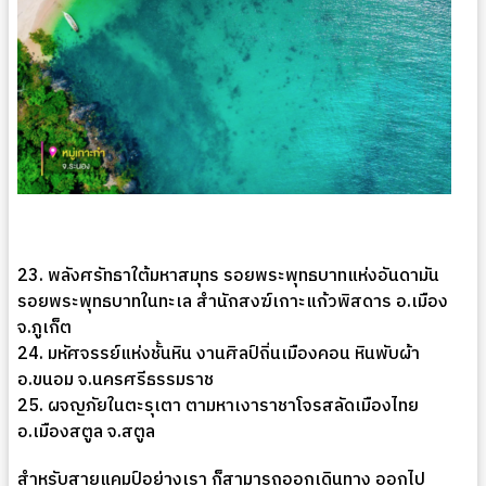
23. พลังศรัทธาใต้มหาสมุทร รอยพระพุทธบาทแห่งอันดามัน
รอยพระพุทธบาทในทะเล สำนักสงฆ์เกาะแก้วพิสดาร อ.เมือง
จ.ภูเก็ต
24. มหัศจรรย์แห่งชั้นหิน งานศิลป์ถิ่นเมืองคอน หินพับผ้า
อ.ขนอม จ.นครศรีธรรมราช
25. ผจญภัยในตะรุเตา ตามหาเงาราชาโจรสลัดเมืองไทย
อ.เมืองสตูล จ.สตูล
สำหรับสายแคมป์อย่างเรา ก็สามารถออกเดินทาง ออกไป