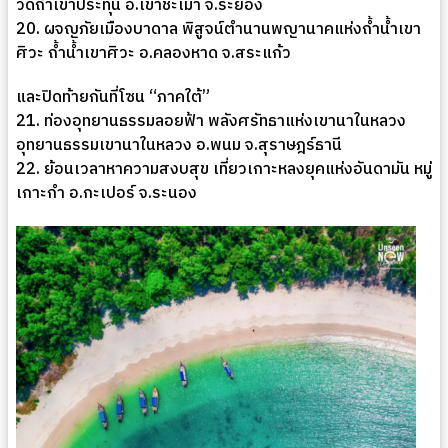
วัดถ้ำเขาประทุน อ.เขาชะเมา จ.ระยอง
20. ผจญภัยเมืองบาดาล พิสูจน์ตำนานพญานาคแห่งถ้ำน้ำเขา
ศิวะ ถ้ำน้ำเขาศิวะ อ.คลองหาด จ.สระแก้ว
และปิดท้ายกันที่โซน “ภาคใต้”
21. ท่องอุทยานธรรมลอยฟ้า พลังศรัทธาแห่งเขานาในหลวง
อุทยานธรรมเขานาในหลวง อ.พนม จ.สุราษฎร์ธานี
22. ย้อนเวลาหาความสงบสุข เที่ยวเกาะหลงยุคแห่งอันดามัน หมู่
เกาะกำ อ.กะเปอร์ จ.ระนอง