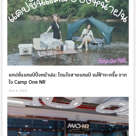
แคปชั่นแคมป์ปิ้งหน้าฝน: โดนใจสายแคมป์ แม้ฟ้าจะครึ้ม จาก
ใจ Camp One NR
06 ส.ค. 2024