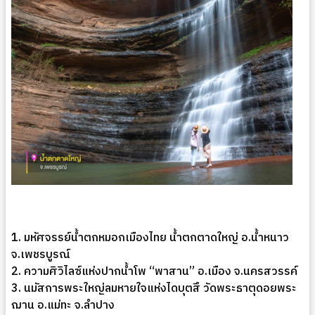
1. มหัศจรรย์น้ำตกหมอกเมืองไทย น้ำตกตาดใหญ่ อ.น้ำหนาว
จ.เพชรบูรณ์
2. ความศิวิไลซ์แห่งปากน้ำโพ “พาสาน” อ.เมือง จ.นครสวรรค์
3. นมัสการพระใหญ่ลมหายใจแห่งไดบุตสึ วัดพระธาตุดอยพระ
ฌาน อ.แม่ทะ จ.ลำปาง