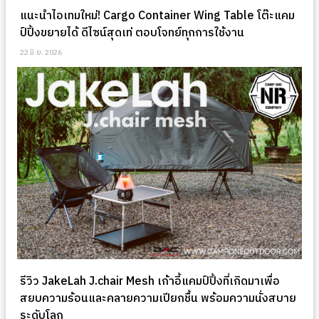
แนะนำไอเทมใหม่! Cargo Container Wing Table โต๊ะแคม
ป์ปิ้งขยายได้ ดีไซน์สุดเท่ ตอบโจทย์ทุกการใช้งาน
22 มิ.ย. 2026
รีวิว JakeLah J.chair Mesh เก้าอี้แคมป์ปิ้งที่เกิดมาเพื่อ
สยบความร้อนและคลายความเปียกชื้น พร้อมความนั่งสบาย
ระดับโลก