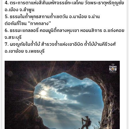
4. ตระการตาแห่งสีสันมหัศจรรย์ทะเลโคม วัดพระธาตุหริภุญชัย
อ.เมือง จ.ลำพูน
5. ธรรมในถ้ำพุทธสถานถ้ำเชตวัน อ.นาน้อย จ.น่าน
ต่อกันที่โซน “ภาคกลาง”
6. ธรรมะแกลลอรี่ คอมมูนิตี้กลางหุบเขา หอมนสิการ อ.แก่งคอย
จ.สระบุรี
7. ผจญภัยในถ้ำโบ้ สำรวจถ้ำแห่งเขาอีบิด ถ้ำโบ้บ้านคีรีวงศ์
อ.เขาย้อย จ.เพชรบุรี