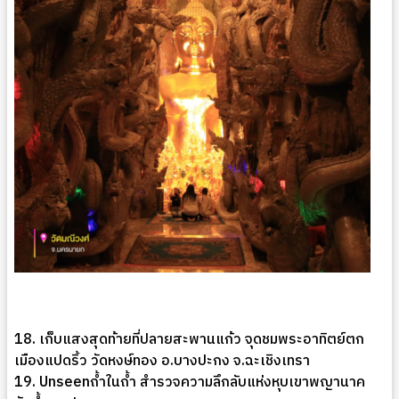
18. เก็บแสงสุดท้ายที่ปลายสะพานแก้ว จุดชมพระอาทิตย์ตก
เมืองแปดริ้ว วัดหงษ์ทอง อ.บางปะกง จ.ฉะเชิงเทรา
19. Unseenถ้ำในถ้ำ สำรวจความลึกลับแห่งหุบเขาพญานาค