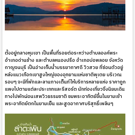
ตั้งอยู่กลางหุบเขา เป็นพื้นที่รอยต่อระหว่างตำบลองค์พระ
อำเภอด่านช้าง และตำบลหนองปรือ อำเภอบ่อพลอย จังหวัด
กาญจนบุรี เป็นอ่างเก็บน้ำบรรยากาศดี วิวสวย ที่ซ่อนตัวอยู่
หลังแนวเทือกเขาสูงใหญ่ของอุทยานแห่งชาติพุเตย บริเวณ
รอบๆ จะมีที่พักและลานกางเต็นท์ให้บริการหลายแห่ง ราคาถูก
แพงไปตามแต่ละประเภทและรีสอร์ต นักท่องเที่ยวจึงนิยมเดิน
ทางไปพักผ่อนเสพวิวธรรมชาติ ชมพระอาทิตย์ขึ้นในยามเช้า
พระอาทิตย์ตกในยามเย็น และสูดอากาศบริสุทธิ์เพลินๆ