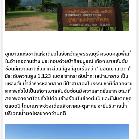
อุทยานแห่งชาติแห่งเดียวในจังหวัดสุพรรณบุรี ครอบคลุมพื้นที่
ในอำเภอด่านช้าง ประกอบด้วยป่าที่สมบูรณ์ เทือกเขาสลับซับ
ซ้อนมีความลาดชันมาก ส่วนที่สูงที่สุดเรียกว่า “ยอดเขาเทวดา”
มีระดับความสูง 1,123 เมตร จากระดับน้ำทะเลปานกลาง เป็น
แหล่งต้นน้ำลำธารหลายสาย มีป่าสนสองใบธรรมชาติที่สวยงาม
สภาพทั่วไปเป็นเทือกเขาสลับซับซ้อนมี ความลาดชันมาก ขณะที่
สภาพอากาศโดยทั่วไปค่อนข้างร้อนในช่วงต้นปี และมีฝนตกชุก
ตลอดปี โดยเฉพาะช่วงเดือนสิงหาคม-ตุลาคม จะมีปริมาณน้ำ
บริเวณน้ำตกไหลมากกว่าปกติ