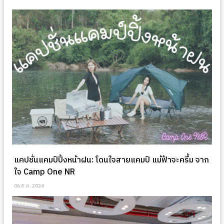
แคปชั่นแคมป์ปิ้งหน้าฝน: โดนใจสายแคมป์ แม้ฟ้าจะครึ้ม จาก
ใจ Camp One NR
06 ส.ค. 2024