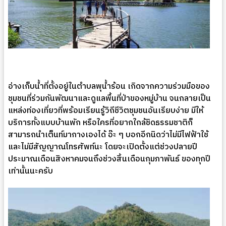
อ่างเก็บน้ำที่ตั้งอยู่ในตำบลพุน้ำร้อน เกิดจากความร่วมมือของ
ชุมชนที่ร่วมกันพัฒนาและดูแลพื้นที่ป่าของหมู่บ้าน จนกลายเป็น
แหล่งท่องเที่ยวที่พร้อมเรียนรู้วิถีชีวิตชุมชนอันเรียบง่าย มีให้
บริการทั้งแบบบ้านพัก หรือใครที่อยากใกล้ชิดธรรมชาติก็
สามารถนำเต็นท์มากางเองได้ อ๊ะ ๆ บอกอีกนิดว่าไม่มีไฟฟ้าใช้
และไม่มีสัญญาณโทรศัพท์นะ โดยจะเปิดตั้งแต่ช่วงปลายปี
ประมาณเดือนสิงหาคมจนถึงช่วงสิ้นเดือนกุมภาพันธ์ ของทุกปี
เท่านั้นนะครับ