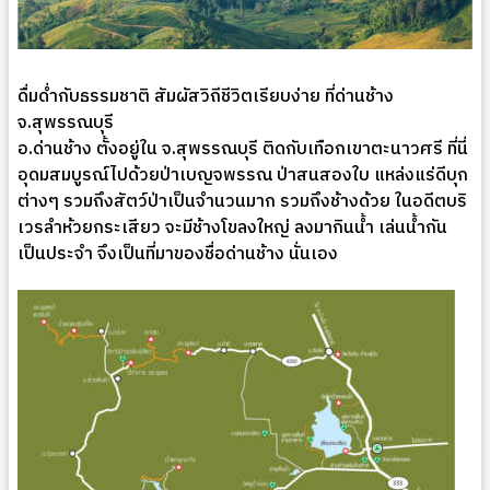
ดื่มด่ำกับธรรมชาติ สัมผัสวิถีชีวิตเรียบง่าย ที่ด่านช้าง
จ.สุพรรณบุรี
อ.ด่านช้าง ตั้งอยู่ใน จ.สุพรรณบุรี ติดกับเทือกเขาตะนาวศรี ที่นี่
อุดมสมบูรณ์ไปด้วยป่าเบญจพรรณ ป่าสนสองใบ แหล่งแร่ดีบุก
ต่างๆ รวมถึงสัตว์ป่าเป็นจำนวนมาก รวมถึงช้างด้วย ในอดีตบริ
เวรลำห้วยกระเสียว จะมีช้างโขลงใหญ่ ลงมากินน้ำ เล่นน้ำกัน
เป็นประจำ จึงเป็นที่มาของชื่อด่านช้าง นั่นเอง