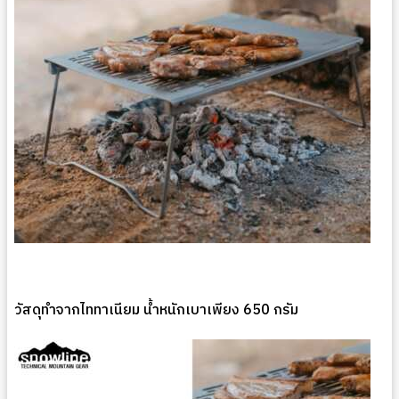
วัสดุทำจากไททาเนียม น้ำหนักเบาเพียง 650 กรัม