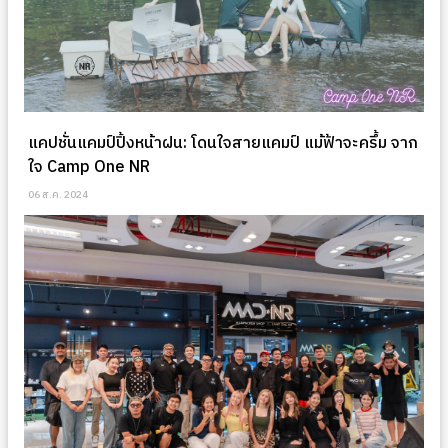
แคปชั่นแคมป์ปิ้งหน้าฝน: โดนใจสายแคมป์ แม้ฟ้าจะครึ้ม จาก
ใจ Camp One NR
06 ส.ค. 2024