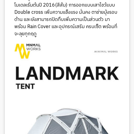
โมเดลเริ่มต้นปี 2016(สีส้ม) การออกแบบเสาไขว้แบบ
Double cross เพิ่มความแข็งแรง มั่นคง ตาข่ายมุ้งรอบ
ด้าน และยังสามารถปิดทึบเพิ่มความเป็นส่วนตัว มา
พร้อม Rain Cover และอุปกรณ์เสริม ครบเซ็ต พร้อมที่
จะลุยทุกฤดู