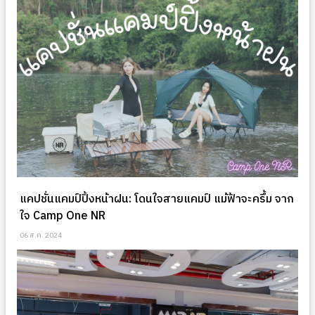
แคปชั่นแคมป์ปิ้งหน้าฝน: โดนใจสายแคมป์ แม้ฟ้าจะครึ้ม จาก
ใจ Camp One NR
06 ส.ค. 2024