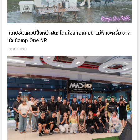
แคปชั่นแคมป์ปิ้งหน้าฝน: โดนใจสายแคมป์ แม้ฟ้าจะครึ้ม จาก
ใจ Camp One NR
06 ส.ค. 2024