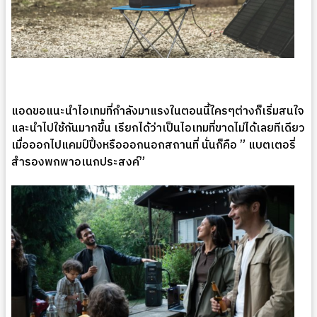
แอดขอแนะนำไอเทมที่กำลังมาแรงในตอนนี้ใครๆต่างก็เริ่มสนใจ
และนำไปใช้กันมากขึ้น เรียกได้ว่าเป็นไอเทมที่ขาดไม่ได้เลยทีเดียว
เมื่อออกไปแคมป์ปิ้งหรือออกนอกสถานที่ นั่นก็คือ ” แบตเตอรี่
สำรองพกพาอเนกประสงค์”