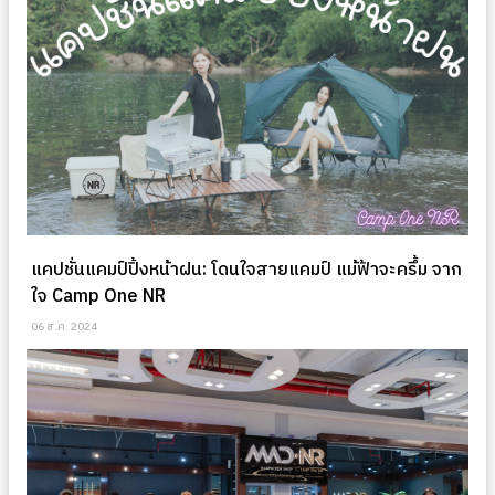
แคปชั่นแคมป์ปิ้งหน้าฝน: โดนใจสายแคมป์ แม้ฟ้าจะครึ้ม จาก
ใจ Camp One NR
06 ส.ค. 2024