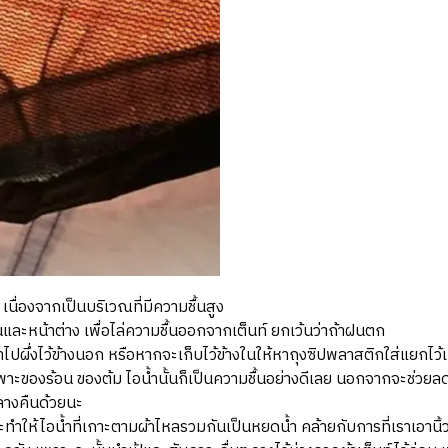
 เนื่องจากเป็นบริเวณที่มีความชื้นสูง
ละหน้าต่าง เพื่อไล่ความชื้นออกจากเต็นท์ ยกเว้นว่าถ้าฝนตก
นนำไปผึ่งไว้ข้างนอก หรือหากจะเก็บไว้ข้างในให้หาถุงซิปพลาสติกใส่แยกไว้เ
ของร้อน ของต้ม ไอน้ำนั้นก็เป็นความชื้นอย่างดีเลย นอกจากจะช่วยลดคว
ลางคืนด้วยนะ
งจะทำให้ไอน้ำที่เกาะตามผ้าไหลรวมกันเป็นหยดน้ำ คล้ายกับการที่เราเอานิ้ว