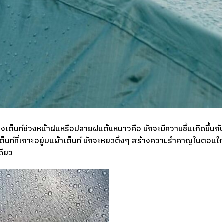
งเต็นท์ช่วงหน้าฝนหรือปลายฝนต้นหนาวคือ มักจะมีความชื้นเกิดขึ้นกับเต
ต็นท์ที่เกาะอยู่บนผ้าเต็นท์ มักจะหยดติ๋งๆ สร้างความรำคาญในตอนใกล้
ดียว