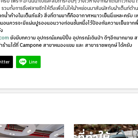
ครับ เพราะฉะนั้นนำเป้และสัมภาระอื่นๆ วางไว้ห่างจากผ้าเต็นท์ไว้ก่อน 
 รวมทั้งการขึงฟลายชีทให้ตึงเพื่อไม่ให้ผ้าหย่อนมาสัมผัสกับผ้าเต็นท์ด้าน
ำค้างในเต็นท์แล้ว สิ่งที่ตามมาก็คืออากาศหนาวเย็นนี่แหละครับ เพร
่อนนอนควรจะมีแผ่นปูรองนอนวางก่อนชั้นหนึ่งไว้ป้องกันความเย็นจาก
ัง
.com
ยังมีบทความ อุปกรณ์แคมป์ปิ้ง อุปกรณ์เดินป่า ดีๆอีกมากมาย ส
ปหน้าร้านได้ที่ Campone สาขาหนองแขม และ สาขาราชพฤกษ์ ได้ครับ
itter
Line