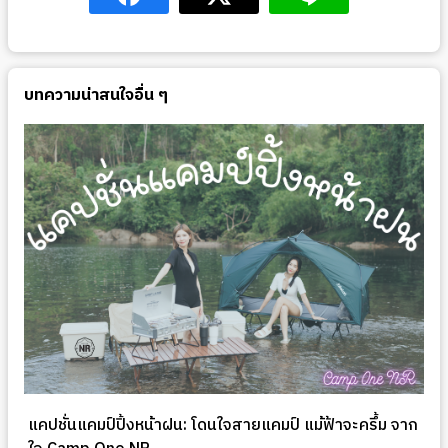
บทความน่าสนใจอื่น ๆ
แคปชั่นแคมป์ปิ้งหน้าฝน: โดนใจสายแคมป์ แม้ฟ้าจะครึ้ม จาก