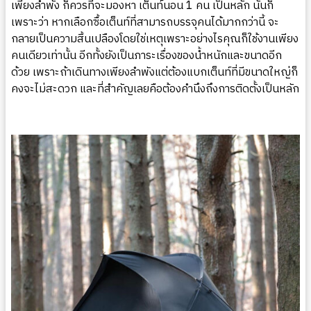
เพียงลำพัง ก็ควรที่จะมองหา เต็นท์นอน 1 คน เป็นหลัก นั่นก็
เพราะว่า หากเลือกซื้อเต็นท์ที่สามารถบรรจุคนได้มากกว่านี้ จะ
กลายเป็นความสิ้นเปลืองโดยใช่เหตุเพราะอย่างไรคุณก็ใช้งานเพียง
คนเดียวเท่านั้น อีกทั้งยังเป็นภาระเรื่องของน้ำหนักและขนาดอีก
ด้วย เพราะถ้าเดินทางเพียงลำพังแต่ต้องแบกเต็นท์ที่มีขนาดใหญ่ก็
คงจะไม่สะดวก และที่สำคัญเลยคือต้องคำนึงถึงการติดตั้งเป็นหลัก