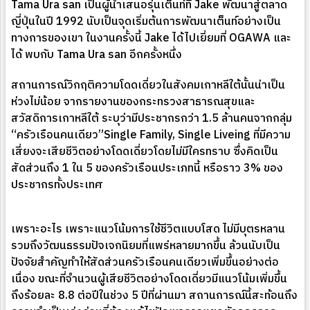
Tama Ura san เป็นผู้นำเสนอรุ่นเต็นท์ที่ Jake พัฒนาสู่ตลาด
ญี่ปุ่นในปี 1992 นับเป็นจุดเริ่มต้นการพัฒนาเต็นท์อย่างเป็น
ทางการของเขา ในงานครั้งนี้ Jake ได้ไปเยี่ยมที่ OGAWA และ
ได้ พบกับ Tama Ura san อีกครั้งหนึ่ง
สถานการณ์วิกฤติความโดดเดี่ยวในสังคมเกาหลีใต้นั้นน่าเป็น
ห่วงไม่น้อย จากรายงานของกระทรวงสาธารณสุขและ
สวัสดิการเกาหลีใต้ ระบุว่ามีประชากรกว่า 1.5 ล้านคนจากกลุ่ม
“ครัวเรือนคนเดียว”Single Family, Single Liveing ที่มีความ
เสี่ยงจะเสียชีวิตอย่างโดดเดี่ยวโดยไม่มีใครทราบ ซึ่งคิดเป็น
สัดส่วนถึง 1 ใน 5 ของครัวเรือนประเภทนี้ หรือราว 3% ของ
ประชากรทั้งประเทศ
เพราะอะไร เพราะแนวโน้มการใช้ชีวิตแบบโสด ไม่มีบุตรหลาน
รวมถึงวัฒนธรรมปัจเจกนิยมที่แพร่หลายมากขึ้น ล้วนนับเป็น
ปัจจัยสำคัญทำให้สัดส่วนครัวเรือนคนเดียวเพิ่มขึ้นอย่างต่อ
เนื่อง ขณะที่จำนวนผู้เสียชีวิตอย่างโดดเดี่ยวมีแนวโน้มเพิ่มขึ้น
ถึงร้อยละ 8.8 ต่อปีในช่วง 5 ปีที่ผ่านมา สถานการณ์นี้สะท้อนถึง