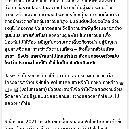
ความจำเป็นเร่งด่วนที่ต้องแก้ไขปัญหาการแยกตัวออกจาก
สังคม ซึ่งหากปล่อยปละละเลยไว้อาจนำไปสู่ผลกระทบด้าน
สุขภาพจิตและอนาคตของประชากรวัยหนุ่มสาว รวมถึงอัตรา
การฆ่าตัวตายในกลุ่มเยาวชนที่สูงเป็นอันดับหนึ่งของโลก ด้วย
เหตุนี้ โครงการ Volunteeum จึงมีความสำคัญยิ่งในการสร้าง
ชุมชนและสายสัมพันธ์แห่งความผูกพันให้แก่เยาวชน เพื่อ
ป้องกันไม่ให้ต้องเผชิญกับความโดดเดี่ยวที่อาจนำไปสู่ปัญหา
สุขภาพจิตและการฆ่าตัวตายในที่สุด —
สิ่งนี้น่ากลัวไม่น้อย
เพราะ ยิ่งประเทศพัฒนาไปไกลเท่าไหร่ สังคมครอบครัวสมัย
ใหม่ ในประเทศไทยก็มีแน้วโน้มเป็นเช่นนี้เหมือนกัน
Jake เริ่มโครงการที่เขาใช้เวลาคิดและวางแผนมานาน คือ
โครงการสร้างบริษัทชื่อ Volunteeum หรือในภาษาเกาหลีว่า 볼
런티움 (Volunteem) มีจุดประสงค์เพื่อทำให้โลกสวยงามด้วย
จิตอาสา โดยมีรูปแบบผสมผสานระหว่างแสวงหากำไรและไม่
แสวงหากำไร
9 ธันวาคม 2021 การประชุมครั้งแรกของ Volunteeum จัดขึ้น
ที่สถาบันการศึกษาชีวิตและความตาย มูลนิธิ Gakdang