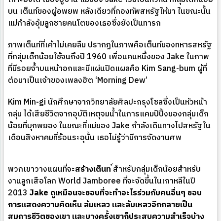
บน เต็นท์ของผู้อพยพ หลังเดียวที่กองทัพสหรัฐให้มา ในขณะนั้น
แม่กำลังอุ้มลูกชายคนโตของเธอซึ่งยังเป็นทารก
ภาพเต็นท์ที่เค้าไม่เคยลืม ปรากฏในภาพคือเต็นท์ของทหารสหรัฐ
ที่กลุ่มเด็กน้อยใช้จนถึงปี 1960 เพื่อนคนหนึ่งของ Jake ในภาพ
ที่มีรอยจ้ำบนหน้าอกและมีแผ่นปิดแผลคือ Kim Sang-bum ผู้ที่
ต่อมาเป็นเจ้าของเพลงฮิต ‘Morning Dew’
Kim Min-gi นักศึกษาจากวิทยาลัยศิลปะกรุงโซลซึ่งเป็นหัวหน้า
กลุ่ม ได้เสียชีวิตจากอุบัติเหตุจมน้ำในการแคมป์ปิ้งของกลุ่มเด็ก
น้อยที่บุกพยอง ในขณะที่แม่ของ Jake กำลังเดินทางไปสหรัฐใน
เดือนสิงหาคมที่ร้อนระอุนั้น เธอไม่รู้ว่ามีการจัดงานศพ
พวกเขาวางแผนที่จะ
สร้างเต็นท
์สำหรับกลุ่มเด็กน้อยสำหรับ
งานลูกเสือโลก World Jamboree ที่จะจัดขึ้นในเกาหลีในปี
2013
Jake ดูเหมือนจะชอบที่จะทำอะไรร่วมกับคนอื่นๆ ชอบ
การแสดงความคิดเห็น ล้มเหลว และล้มเหลวอีกกลายเป็น
สมการชีวิตของเขา และบางครั้งเขาก็ประสบความสำเร็จบ้าง