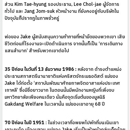
ส่วน Kim Tae-hyung รองประธาน, Lee Chol-jae ผู้จัดการ
ทั่วไป และ Jang Jom-suk หัวหน้างาน ที่ยังคงอยู่กับบริษัทใน
ปัจจุบันก็ปรากฏในภาพชั่วครู่
พ่อของ Jake ผู้สนับสนุนความท้าทายที่หน้ามืดของพวกเขา เสีย
ชีวิตก่อนที่โรงงานจะเปิดดำเนินการ จากนั้นก็เป็น ‘การเดินทาง
แสนลำบาก’ สำหรับพวกเขาต่อไป
35 ปีก่อน ในวันที่ 13 ธันวาคม 1986 :
หลังจาก ดำรงตำแหน่ง
ประธานสภาสตรีนานาชาติแห่งคริสตจักรเมธอดิสต์ แม่ของ
Jake ได้ก่อตั้ง ‘สถาบันพัฒนาศักยภาพจิตอาสาแห่งประเทศ
เกาหลี’ ซึ่งมีชื่อยาวมาก ในตอนนั้นมีพนักงานหญิงที่เพิ่งจบ
มหาวิทยาลัยเพียงคนเดียว นั่นคือจุดเริ่มต้นของมูลนิธิ
Gakdang Welfare ในเวลานั้น แม่ของเขาอายุ 68 ปี
70 ปีก่อน ในปี 1951
: ในช่วงเวลาที่อพยพไปพักที่บนเนินเขา
เกาะยงโด เมืองบูซาน แม่ของ Jake เริ่มเป็นหัวหน้ากลุ่มเด็กน้อย