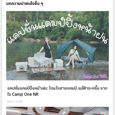
บทความน่าสนใจอื่น ๆ
แคปชั่นแคมป์ปิ้งหน้าฝน: โดนใจสายแคมป์ แม้ฟ้าจะครึ้ม จาก
ใจ Camp One NR
06 ส.ค. 2024