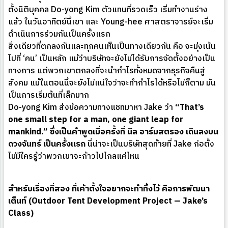
ตั้งนิติบุคคล Do-yong Kim ตัวแทนที่รวดเร็ว เริ่มทำงานร่าง
แล้ว ในวันอาทิตย์นี้เขา และ Young-hee ศาสตราจารย์จะเริ่ม
ดำเนินการร่วมกันเป็นครั้งแรก
สิ่งเดียวที่ตกลงกันและทุกคนเห็นเป็นทางเดียวกัน คือ จะมุ่งเน้น
ไปที่ ‘คน’ เป็นหลัก แม้ว่าบริษัทจะยังไม่ได้รับการจัดตั้งอย่างเป็น
ทางการ แต่พวกเขาตกลงที่จะนำกำไรทั้งหมดจากธุรกิจคืนสู่
สังคม แม้ในตอนนี้จะยังไม่แน่ใจว่าจะทำกำไรได้หรือไม่ก็ตาม มัน
เป็นการเริ่มต้นที่เล็กมาก
Do-yong Kim ส่งข้อความทางแชทมาหา Jake ว่า
“That’s
one small step for a man, one giant leap for
mankind.” ซึ่งเป็นคำพูดเมื่อครั้งที่ นีล อาร์มสตรอง เดินลงบน
ดวงจันทร์ เป็นครั้งแรก
นี่น่าจะเป็นบริษัทสุดท้ายที่ Jake ก่อตั้ง
ไม่มีใครรู้ว่าพวกเขาจะก้าวไปไกลแค่ไหน
สำหรับเรื่องที่สอง ที่เค้าตั้งใจอยากจะทำทิ้งไว้ คือการพัฒนา
เต็นท์ (Outdoor Tent Development Project — Jake’s
Class)