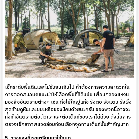
เช็คระดับพื้นดินและไม่ชันจนเกินไป ถ้าต้องการความสะดวกใน
การตอกสมอบกแนะนำให้เลือกพื้นที่ที่ดินนุ่ม เพื่อนๆลองแหงน
มองสิ่งอันตรายต่างๆ เช่น กิ่งไม้ใหญ่แห้ง รังต่อ รังแตน รังผึ้ง
สุดท้ายดูหินและขยะหรือของมีคมด้วยนะครับ ของพวกนี้อาจจะ
ทั้งทำอันตรายต่อตัวเราและต่อเต็นท์ของเราได้ด้วย ดังนั้นการ
ตรวจเช็คสภาพแวดล้อมก่อนเลือกจุดกางเต็นท์นั้นสำคัญมาก
5. วางของที่เราเตรียมมาให้หมด