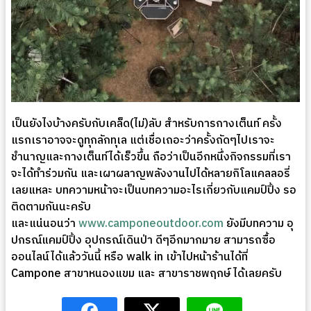
เป็นยังไงบ้างครับกับเคล็ด(ไม่)ลับ สำหรับการกางเต็นท์ ครั้ง
แรกเราอาจจะดูทุกลักทุเล แต่เชื่อเถอะว่าครั้งถัดๆไปเราจะ
ชำนาญและกางเต็นท์ได้เร็วขึ้น ถือว่าเป็นอีกหนึ่งกิจกรรมที่เรา
จะได้ทำร่วมกัน และเผาผลาญพลังงานไปได้หลายกิโลแคลลอรี่
เลยแหละ บทความหน้าจะเป็นบทความอะไรเกี่ยวกับแคมป์ปิ้ง รอ
ติดตามกันนะครับ
และแน่นอนว่า
www.camponeoutdoor.com
ยังมีบทความ อุ
ปกรณ์แคมป์ปิ้ง อุปกรณ์เดินป่า ดีๆอีกมากมาย สามารถซื้อ
ออนไลน์ได้แล้ววันนี้ หรือ walk in เข้าไปหน้าร้านได้ที่
Campone สาขาหนองแขม และ สาขาราชพฤกษ์ ได้เลยครับ