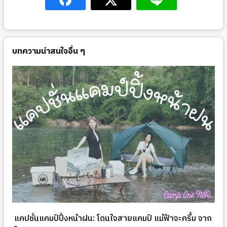
บทความน่าสนใจอื่น ๆ
แคปชั่นแคมป์ปิ้งหน้าฝน: โดนใจสายแคมป์ แม้ฟ้าจะครึ้ม จาก