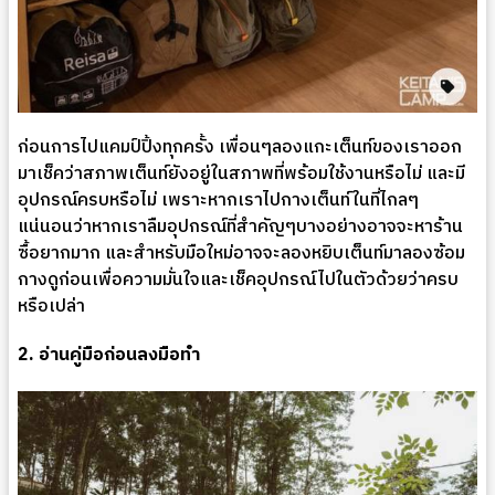
ก่อนการไปแคมป์ปิ้งทุกครั้ง เพื่อนๆลองแกะเต็นท์ของเราออก
มาเช็คว่าสภาพเต็นท์ยังอยู่ในสภาพที่พร้อมใช้งานหรือไม่ และมี
อุปกรณ์ครบหรือไม่ เพราะหากเราไปกางเต็นท์ในที่ไกลๆ
แน่นอนว่าหากเราลืมอุปกรณ์ที่สำคัญๆบางอย่างอาจจะหาร้าน
ซื้อยากมาก และสำหรับมือใหม่อาจจะลองหยิบเต็นท์มาลองซ้อม
กางดูก่อนเพื่อความมั่นใจและเช็คอุปกรณ์ไปในตัวด้วยว่าครบ
หรือเปล่า
2. อ่านคู่มือก่อนลงมือทำ