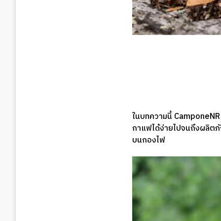
ในบทความนี้ CamponeNR จะ
กาแฟได้ง่ายไปจนถึงผลิตภั
บนกองไฟ