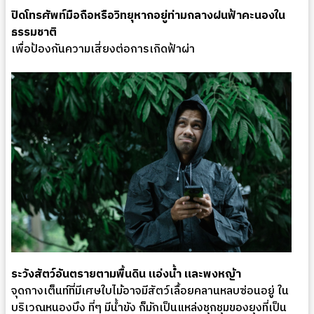
ปิดโทรศัพท์มือถือหรือวิทยุหากอยู่ท่ามกลางฝนฟ้าคะนองใน
ธรรมชาติ
เพื่อป้องกันความเสี่ยงต่อการเกิดฟ้าผ่า
ระวังสัตว์อันตรายตามพื้นดิน แอ่งน้ำ และพงหญ้า
จุดกางเต็นท์ที่มีเศษใบไม้อาจมีสัตว์เลื้อยคลานหลบซ่อนอยู่ ใน
บริเวณหนองบึง ที่ๆ มีน้ำขัง ก็มักเป็นแหล่งชุกชุมของยุงที่เป็น