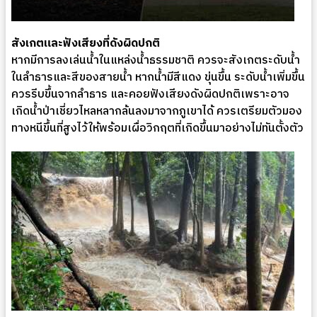
สังเกตและฟังเสียงที่ดังผิดปกติ
หากมีการลงเล่นน้ำในแหล่งน้ำธรรมชาติ ควรจะสังเกตระดับน้ำ
ในลำธารและสีของสายน้ำ หากน้ำมีสีแดง ขุ่นขึ้น ระดับน้ำเพิ่มขึ้น
ควรรีบขึ้นจากลำธาร และคอยฟังเสียงดังผิดปกติเพราะอาจ
เกิดน้ำป่าเชี่ยวไหลหลากล้นลงมาจากภูเขาได้ ควรเตรียมตัวมอง
ทางหนีขึ้นที่สูงไว้ให้พร้อมเผื่อวิกฤตที่เกิดขึ้นมาอย่างไม่ทันตั้งตัว