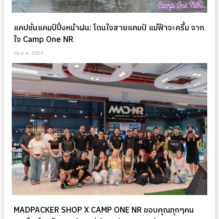
แคปชั่นแคมป์ปิ้งหน้าฝน: โดนใจสายแคมป์ แม้ฟ้าจะครึ้ม จาก
ใจ Camp One NR
06 ส.ค. 2024
MADPACKER SHOP X CAMP ONE NR ขอบคุณทุกๆคน