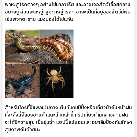
พาหะสู่โรคต่างๆ อย่างไข้มาลาเรีย และอาจเจอสัตว์เลื้อยคลาน
อย่างงู ส่วนพงหญ้าสูงๆ หญ้ารกๆ อาจะเป็นที่อยู่ของสัตว์มีพิษ
เช่นพวกตะขาบ แมงป่องได้เช่นกัน
สำหรับใครที่มีแพลนไปกางเต็นท์แคมป์ปิ้งหรือเที่ยวป่ากันหน้าฝน
ที่จะถึงนี้ก็ลองอ่านคำแนะนำเหล่านี้ ทริปเที่ยวท่ามกลางสายฝน
จะได้มีความสุข เย็นชุ่มฉ่ำ แฮปปี้แน่นอนและอย่าลืมป้องกันรักษา
สุขภาพกันด้วยนะ