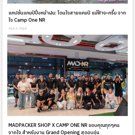
แคปชั่นแคมป์ปิ้งหน้าฝน: โดนใจสายแคมป์ แม้ฟ้าจะครึ้ม จาก
ใจ Camp One NR
06 ส.ค. 2024
MADPACKER SHOP X CAMP ONE NR ขอบคุณทุกๆคน
จากใจ สำหรับงาน Grand Opening สุดอบอุ่น