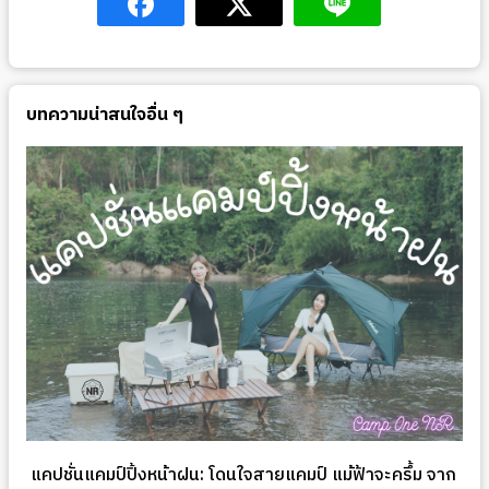
บทความน่าสนใจอื่น ๆ
แคปชั่นแคมป์ปิ้งหน้าฝน: โดนใจสายแคมป์ แม้ฟ้าจะครึ้ม จาก