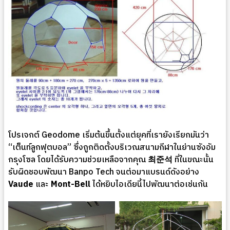
โปรเจกต์ Geodome เริ่มต้นขึ้นตั้งแต่ยุคที่เรายังเรียกมันว่า
“เต็นท์ลูกฟุตบอล” ซึ่งถูกติดตั้งบริเวณสนามกีฬาในย่านซังอัม
กรุงโซล โดยได้รับความช่วยเหลือจากคุณ
최준석
ที่ในขณะนั้น
รับผิดชอบพัฒนา Banpo Tech จนต่อมาแบรนด์ดังอย่าง
Vaude
และ
Mont-Bell
ได้หยิบไอเดียนี้ไปพัฒนาต่อเช่นกัน