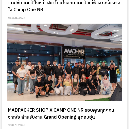
แคปชั่นแคมป์ปิ้งหน้าฝน: โดนใจสายแคมป์ แม้ฟ้าจะครึ้ม จาก
ใจ Camp One NR
06 ส.ค. 2024
MADPACKER SHOP X CAMP ONE NR ขอบคุณทุกๆคน
จากใจ สำหรับงาน Grand Opening สุดอบอุ่น
30 มิ.ย. 2026