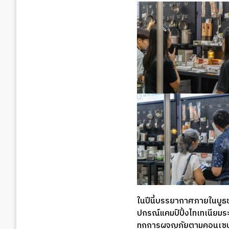
ในปีนี้บรรยากาศภายในบูธขอ
ปกรณ์แคมป์ปิ้งไทเทเนียมระ
ทุกการผจญภัยตามคอนเซปต