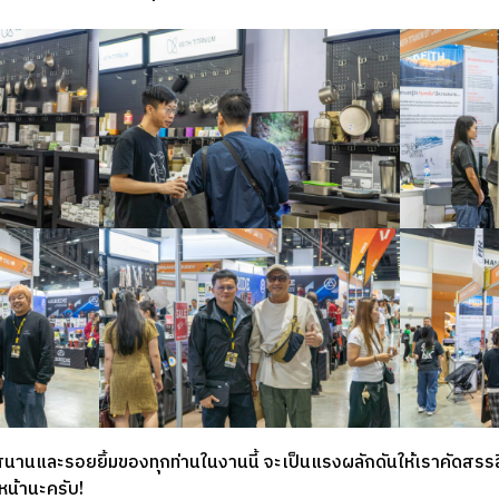
นและรอยยิ้มของทุกท่านในงานนี้ จะเป็นแรงผลักดันให้เราคัดสร
หน้านะครับ!