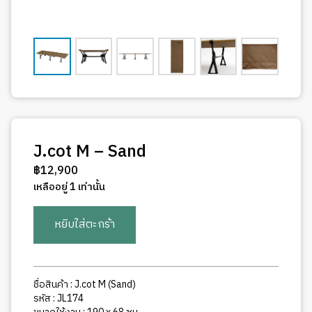
J.cot M – Sand
฿
12,900
เหลืออยู่ 1 เท่านั้น
จำนวน
หยิบใส่ตะกร้า
J.cot
M
-
Sand
ชื่อสินค้า : J.cot M (Sand)
ชิ้น
รหัส : JL174