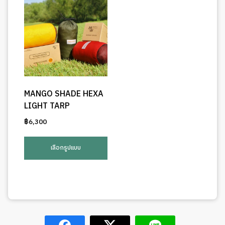
MANGO SHADE HEXA
LIGHT TARP
฿
6,300
This
product
เลือกรูปแบบ
has
multiple
variants.
The
options
may