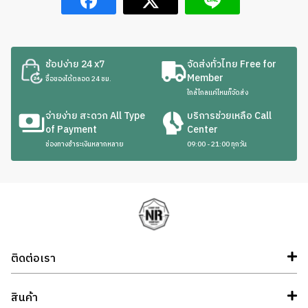
be
chosen
on
the
ช้อปง่าย 24 x7
จัดส่งทั่วไทย Free for
product
Member
ซื้อของได้ตลอด 24 ชม.
page
ใกล้ไกลแค่ไหนก็จัดส่ง
จ่ายง่าย สะดวก All Type
บริการช่วยเหลือ Call
of Payment
Center
ช่องทางชำระเงินหลากหลาย
09:00 - 21:00 ทุกวัน
ติดต่อเรา
สินค้า