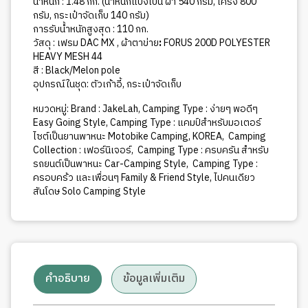
น้ำหนัก : 1.48 กก. (น้ำหนักแบ่งเป็น ผ้า 540 กรัม, โครง 800
กรัม, กระเป๋าจัดเก็บ 140 กรัม)
การรับน้ำหนักสูงสุด : 110 กก.
วัสดุ : เฟรม DAC MX , ผ้าตาข่าย
:
FORUS 200D POLYESTER
HEAVY MESH 44
สี : Black/Melon pole
อุปกรณ์ในชุด: ตัวเก้าอี้, กระเป๋าจัดเก็บ
หมวดหมู่:
Brand : JakeLah
,
Camping Type : ง่ายๆ พอดีๆ
Easy Going Style
,
Camping Type : แคมป์สำหรับมอเตอร์
ไซต์เป็นยานพาหนะ Motobike Camping
,
KOREA
,
Camping
Collection : เฟอร์นิเจอร์
,
Camping Type : ครบครัน สำหรับ
รถยนต์เป็นพาหนะ Car-Camping Style
,
Camping Type :
ครอบคร้ว และเพื่อนๆ Family & Friend Style
,
ไปคนเดียว
สันโดษ Solo Camping Style
คำอธิบาย
ข้อมูลเพิ่มเติม