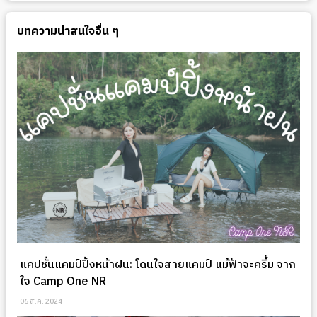
บทความน่าสนใจอื่น ๆ
แคปชั่นแคมป์ปิ้งหน้าฝน: โดนใจสายแคมป์ แม้ฟ้าจะครึ้ม จาก
ใจ Camp One NR
06 ส.ค. 2024