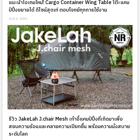
แนะนำไอเทมใหม่! Cargo Container Wing Table โต๊ะแคม
ป์ปิ้งขยายได้ ดีไซน์สุดเท่ ตอบโจทย์ทุกการใช้งาน
22 มิ.ย. 2026
รีวิว JakeLah J.chair Mesh เก้าอี้แคมป์ปิ้งที่เกิดมาเพื่อ
สยบความร้อนและคลายความเปียกชื้น พร้อมความนั่งสบาย
ระดับโลก