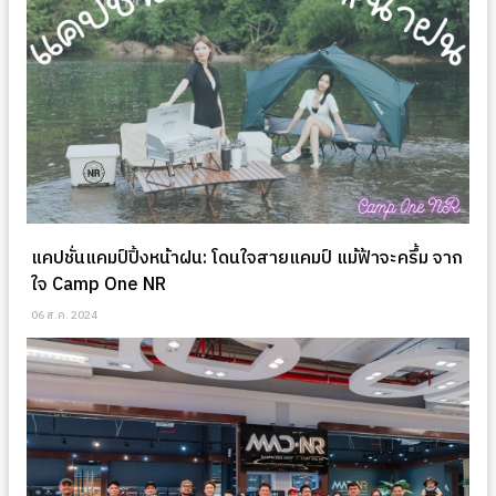
แคปชั่นแคมป์ปิ้งหน้าฝน: โดนใจสายแคมป์ แม้ฟ้าจะครึ้ม จาก
ใจ Camp One NR
06 ส.ค. 2024