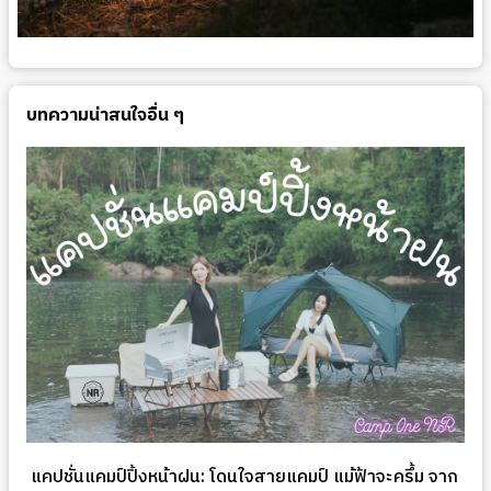
บทความน่าสนใจอื่น ๆ
แคปชั่นแคมป์ปิ้งหน้าฝน: โดนใจสายแคมป์ แม้ฟ้าจะครึ้ม จาก