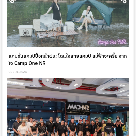
แคปชั่นแคมป์ปิ้งหน้าฝน: โดนใจสายแคมป์ แม้ฟ้าจะครึ้ม จาก
ใจ Camp One NR
06 ส.ค. 2024